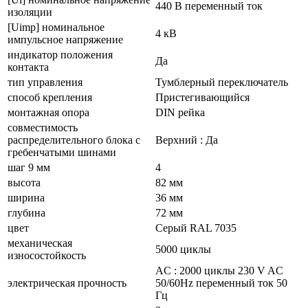
440 В переменный ток
изоляции
[Uimp] номинальное
4 кВ
импульсное напряжение
индикатор положения
Да
контакта
тип управления
Тумблерный переключатель
способ крепления
Пристегивающийся
монтажная опора
DIN рейка
совместимость
распределительного блока с
Верхний : Да
гребенчатыми шинами
шаг 9 мм
4
высота
82 мм
ширина
36 мм
глубина
72 мм
цвет
Серый RAL 7035
механическая
5000 циклы
износостойкость
AC : 2000 циклы 230 V AC
электрическая прочность
50/60Hz переменный ток 50
Гц