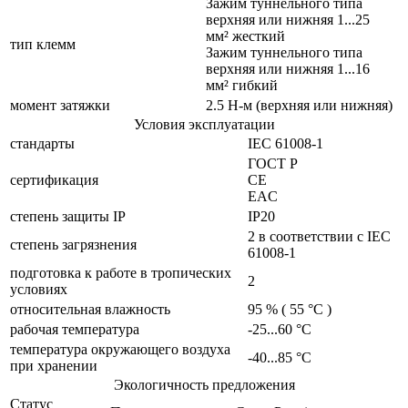
Зажим туннельного типа
верхняя или нижняя 1...25
мм² жесткий
тип клемм
Зажим туннельного типа
верхняя или нижняя 1...16
мм² гибкий
момент затяжки
2.5 Н-м (верхняя или нижняя)
Условия эксплуатации
стандарты
IEC 61008-1
ГОСТ Р
сертификация
CE
EAC
cтепень защиты IP
IP20
2 в соответствии с IEC
степень загрязнения
61008-1
подготовка к работе в тропических
2
условиях
относительная влажность
95 % ( 55 °C )
рабочая температура
-25...60 °C
температура окружающего воздуха
-40...85 °C
при хранении
Экологичность предложения
Статус