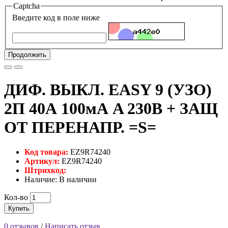
Captcha
Введите код в поле ниже
Продолжить
ДИФ. ВЫКЛ. EASY 9 (УЗО)
2П 40А 100мА A 230В + ЗАЩ
ОТ ПЕРЕНАПР. =S=
Код товара:
EZ9R74240
Артикул:
EZ9R74240
Штрихкод:
Наличие: В наличии
Кол-во
Купить
0 отзывов
/
Написать отзыв