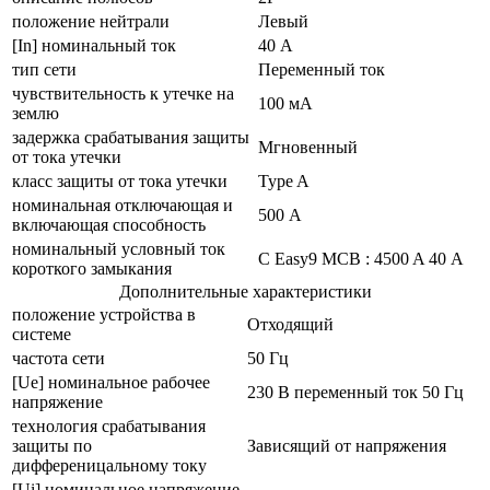
положение нейтрали
Левый
[In] номинальный ток
40 А
тип сети
Переменный ток
чувствительность к утечке на
100 мА
землю
задержка срабатывания защиты
Мгновенный
от тока утечки
класс защиты от тока утечки
Type A
номинальная отключающая и
500 А
включающая способность
номинальный условный ток
С Easy9 MCB : 4500 A 40 А
короткого замыкания
Дополнительные характеристики
положение устройства в
Отходящий
системе
частота сети
50 Гц
[Ue] номинальное рабочее
230 В переменный ток 50 Гц
напряжение
технология срабатывания
защиты по
Зависящий от напряжения
дифференицальному току
[Ui] номинальное напряжение