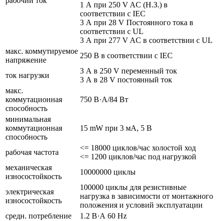
рабочий ток
1 А при 250 V AC (Н.З.) в
соответствии с IEC
3 А при 28 V Постоянного тока в
соответствии с UL
3 А при 277 V AC в соответствии с UL
макс. коммутируемое
250 В в соответствии с IEC
напряжение
3 А в 250 V переменный ток
ток нагрузки
3 А в 28 V постоянный ток
макс.
коммутационная
750 В·А/84 Вт
способность
минимальная
коммутационная
15 mW при 3 мА, 5 В
способность
<= 18000 циклов/час холостой ход
рабочая частота
<= 1200 циклов/час под нагрузкой
механическая
10000000 циклы
износостойкость
100000 циклы для резистивные
электрическая
нагрузка в зависимости от монтажного
износостойкость
положения и условий эксплуатации
средн. потребление
1.2 В·А 60 Hz