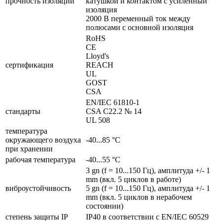
прочность изоляции
катушкой и контактом с усиленный
изоляция
2000 В переменный ток между
полюсами с основной изоляция
RoHS
CE
Lloyd's
сертификация
REACH
UL
GOST
CSA
EN/IEC 61810-1
стандарты
CSA C22.2 № 14
UL 508
температура
окружающего воздуха
-40...85 °C
при хранении
рабочая температура
-40...55 °C
3 gn (f = 10...150 Гц), амплитуда +/- 1
mm (вкл. 5 циклов в работе)
виброустойчивость
5 gn (f = 10...150 Гц), амплитуда +/- 1
mm (вкл. 5 циклов в нерабочем
состоянии)
cтепень защиты IP
IP40 в соответствии с EN/IEC 60529