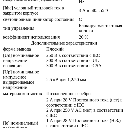
Hz
[Ithe] условный тепловой ток в
3 А в -40...55 °C
закрытом корпусе
светодиодный индикатор состояния
С
Блокируемая тестовая
тип управления
кнопка
коэффициент использования
20 %
Дополнительные характеристики
форма вывода
Плоский
[Ud] номинальное
250 В в соответствии с IEC
напряжение
300 В в соответствии с UL
изоляции
300 В в соответствии с CSA
[Up] номинальное
импульсное
2.5 кВ для 1,2/50 мкс
выдерживаемое
напряжение
материал контактов
Позолоченное серебро
2 А при 28 V Постоянного тока (нет) в
соответствии с IEC
2 А при 250 V AC (нет) в соответствии
с IEC
1 А при 28 V Постоянного тока (Н.З.)
[Ie] номинальный
в соответствии с IEC