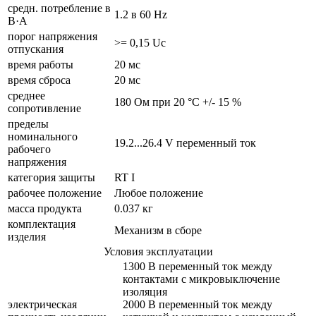
средн. потребление в
1.2 в 60 Hz
В·А
порог напряжения
>= 0,15 Uc
отпускания
время работы
20 мс
время сброса
20 мс
среднее
180 Ом при 20 °C +/- 15 %
сопротивление
пределы
номинального
19.2...26.4 V переменный ток
рабочего
напряжения
категория защиты
RT I
рабочее положение
Любое положение
масса продукта
0.037 кг
комплектация
Механизм в сборе
изделия
Условия эксплуатации
1300 В переменный ток между
контактами с микровыключение
изоляция
электрическая
2000 В переменный ток между