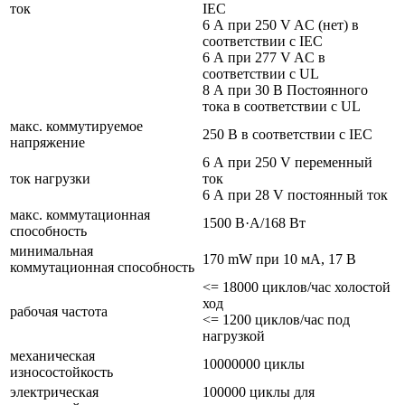
ток
IEC
6 А при 250 V AC (нет) в
соответствии с IEC
6 А при 277 V AC в
соответствии с UL
8 А при 30 В Постоянного
тока в соответствии с UL
макс. коммутируемое
250 В в соответствии с IEC
напряжение
6 А при 250 V переменный
ток нагрузки
ток
6 А при 28 V постоянный ток
макс. коммутационная
1500 В·А/168 Вт
способность
минимальная
170 mW при 10 мА, 17 В
коммутационная способность
<= 18000 циклов/час холостой
ход
рабочая частота
<= 1200 циклов/час под
нагрузкой
механическая
10000000 циклы
износостойкость
электрическая
100000 циклы для