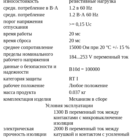
износостойкость
резистивные нагрузка
средн. потребление в В·А
1.2 в 60 Hz
средн. потребление
1.2 В·А 60 Hz
порог напряжения
>= 0,15 Uc
отпускания
время работы
20 мс
время сброса
20 мс
среднее сопротивление
15000 Ом при 20 °C +/- 15 %
пределы номинального
184...253 V переменный ток
рабочего напряжения
данные о безопасности и
B10d = 100000
надежности
категория защиты
RT I
рабочее положение
Любое положение
масса продукта
0.037 кг
комплектация изделия
Механизм в сборе
Условия эксплуатации
1300 В переменный ток между
контактами с микровыключение
изоляция
электрическая
2000 В переменный ток между
прочность изоляции
катушкой и контактом с усиленный