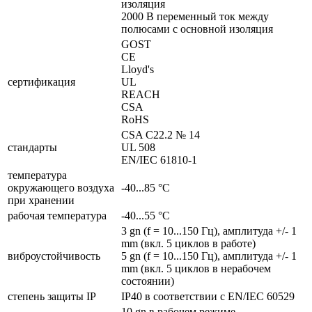
изоляция
2000 В переменный ток между
полюсами с основной изоляция
GOST
CE
Lloyd's
сертификация
UL
REACH
CSA
RoHS
CSA C22.2 № 14
стандарты
UL 508
EN/IEC 61810-1
температура
окружающего воздуха
-40...85 °C
при хранении
рабочая температура
-40...55 °C
3 gn (f = 10...150 Гц), амплитуда +/- 1
mm (вкл. 5 циклов в работе)
виброустойчивость
5 gn (f = 10...150 Гц), амплитуда +/- 1
mm (вкл. 5 циклов в нерабочем
состоянии)
cтепень защиты IP
IP40 в соответствии с EN/IEC 60529
10 gn в рабочем режиме