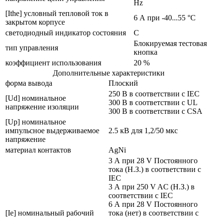
Hz
[Ithe] условный тепловой ток в
6 А при -40...55 °C
закрытом корпусе
светодиодный индикатор состояния
С
Блокируемая тестовая
тип управления
кнопка
коэффициент использования
20 %
Дополнительные характеристики
форма вывода
Плоский
250 В в соответствии с IEC
[Ud] номинальное
300 В в соответствии с UL
напряжение изоляции
300 В в соответствии с CSA
[Up] номинальное
импульсное выдерживаемое
2.5 кВ для 1,2/50 мкс
напряжение
материал контактов
AgNi
3 А при 28 V Постоянного
тока (Н.З.) в соответствии с
IEC
3 А при 250 V AC (Н.З.) в
соответствии с IEC
6 А при 28 V Постоянного
[Ie] номинальный рабочий
тока (нет) в соответствии с