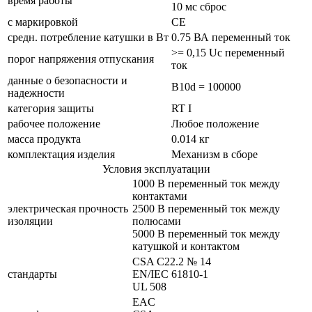
время работы
10 мс сброс
с маркировкой
CE
средн. потребление катушки в Вт
0.75 ВА переменный ток
>= 0,15 Uc переменный
порог напряжения отпускания
ток
данные о безопасности и
B10d = 100000
надежности
категория защиты
RT I
рабочее положение
Любое положение
масса продукта
0.014 кг
комплектация изделия
Механизм в сборе
Условия эксплуатации
1000 В переменный ток между
контактами
электрическая прочность
2500 В переменный ток между
изоляции
полюсами
5000 В переменный ток между
катушкой и контактом
CSA C22.2 № 14
стандарты
EN/IEC 61810-1
UL 508
EAC