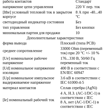
работа контактов
Стандарт
напряжение цепи управления
220 V пер. ток
[Ithe] условный тепловой ток в закрытом
8 А при -40...40
корпусе
°C
светодиодный индикатор состояния
Без
тип управления
Без кнопки
минимальная партия для продажи
10
Дополнительные характеристики
форма вывода
Плоский (типа PCB)
33000 Ohm (переменный
среднее сопротивление
ток) при 20 °C +/- 10 %
[Ue] номинальное рабочее
176...330 В, 50/60 Гц
напряжение
переменный ток
[Ud] номинальное напряжение
400 В в соответствии с
изоляции
EN/IEC 60947
[Up] номинальное импульсное
3.6 кВ в соответствии с
выдерживаемое напряжение
IEC 61000-4-5
материал контактов
Сплав серебра (AgNi)
4 А, Н.З. (AC-1/DC-1) в
соответствии с IEC
[Ie] номинальный рабочий ток
8 А, нет (AC-1/DC-1) в
соответствии с IEC