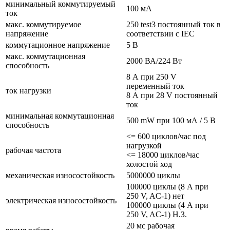
минимальный коммутируемый
100 мА
ток
макс. коммутируемое
250 test3 постоянный ток в
напряжение
соответствии с IEC
коммутационное напряжение
5 В
макс. коммутационная
2000 ВА/224 Вт
способность
8 А при 250 V
переменный ток
ток нагрузки
8 А при 28 V постоянный
ток
минимальная коммутационная
500 mW при 100 мА / 5 В
способность
<= 600 циклов/час под
нагрузкой
рабочая частота
<= 18000 циклов/час
холостой ход
механическая износостойкость
5000000 циклы
100000 циклы (8 А при
250 V, AC-1) нет
электрическая износостойкость
100000 циклы (4 А при
250 V, AC-1) Н.З.
20 мс рабочая