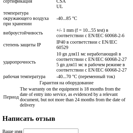
сертификация
CSA
UL
температура
окружающего воздуха
-40...85 °C
при хранении
+/- 1 mm (f = 10...55 test) в
виброустойчивость
соответствии с EN/IEC 60068-2-6
IP40 в соответствии с EN/IEC
cтепень защиты IP
60529
10 gn для11 мс неработающий в
соответствии с EN/IEC 60068-2-27
ударопрочность
5 gn для11 мс в рабочем режиме в
соответствии с EN/IEC 60068-2-27
рабочая температура
-40...70 °C (переменный ток)
Гарантия на оборудование
The warranty on the equipment is 18 months from the
date of entry into service, as evidenced by a relevant
Период
document, but not more than 24 months from the date of
delivery
Написать отзыв
Ваше имя