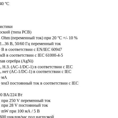
.40 °C
ристики
оский (типа PCB)
 Ohm (переменный ток) при 20 °C +/- 10 %
2...36 В, 50/60 Гц переменный ток
 В в соответствии с EN/IEC 60947
 кВ в соответствии с IEC 61000-4-5
ав серебра (AgNi)
, Н.З. (AC-1/DC-1) в соответствии с IEC
, нет (AC-1/DC-1) в соответствии с IEC
0 мА
 test3 постоянный ток в соответствии с IEC
00 ВА/224 Вт
А при 250 V переменный ток
 при 28 V постоянный ток
 mW при 100 мА / 5 В
600 циклов/час под нагрузкой