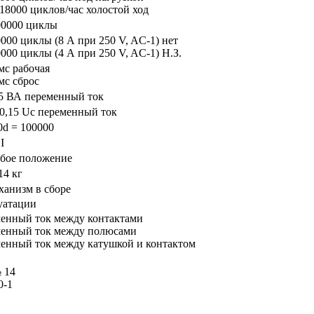
18000 циклов/час холостой ход
00000 циклы
000 циклы (8 А при 250 V, AC-1) нет
000 циклы (4 А при 250 V, AC-1) Н.З.
мс рабочая
мс сброс
75 ВА переменный ток
0,15 Uc переменный ток
0d = 100000
I
бое положение
14 кг
ханизм в сборе
уатации
менный ток между контактами
менный ток между полюсами
менный ток между катушкой и контактом
 14
0-1