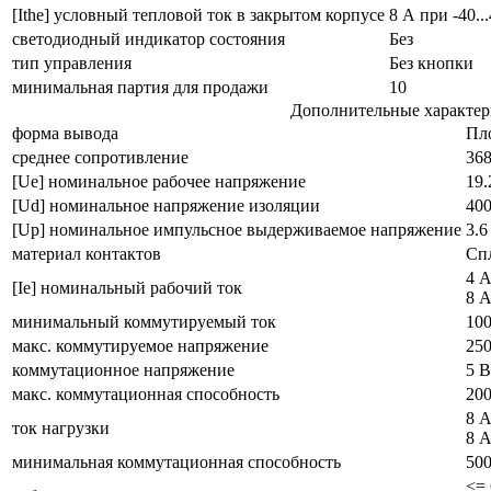
[Ithe] условный тепловой ток в закрытом корпусе
8 А при -40..
светодиодный индикатор состояния
Без
тип управления
Без кнопки
минимальная партия для продажи
10
Дополнительные характе
форма вывода
Пл
среднее сопротивление
368
[Ue] номинальное рабочее напряжение
19.
[Ud] номинальное напряжение изоляции
400
[Up] номинальное импульсное выдерживаемое напряжение
3.6
материал контактов
Спл
4 А
[Ie] номинальный рабочий ток
8 А
минимальный коммутируемый ток
10
макс. коммутируемое напряжение
250
коммутационное напряжение
5 В
макс. коммутационная способность
20
8 
ток нагрузки
8 А
минимальная коммутационная способность
500
<= 