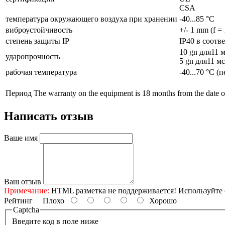
CSA
температура окружающего воздуха при хранении
-40...85 °C
виброустойчивость
+/- 1 mm (f =
cтепень защиты IP
IP40 в соотв
10 gn для11 
ударопрочность
5 gn для11 м
рабочая температура
-40...70 °C 
Период
The warranty on the equipment is 18 months from the date of
Написать отзыв
Ваше имя
Ваш отзыв
Примечание:
HTML разметка не поддерживается! Используйте 
Рейтинг
Плохо
Хорошо
Captcha
Введите код в поле ниже