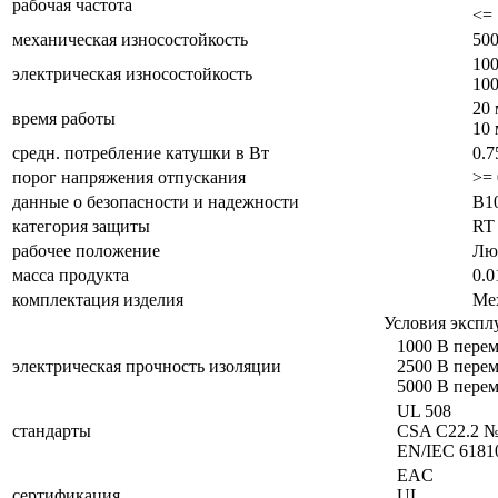
рабочая частота
<= 
механическая износостойкость
50
100
электрическая износостойкость
100
20 
время работы
10 
средн. потребление катушки в Вт
0.
порог напряжения отпускания
>= 
данные о безопасности и надежности
B1
категория защиты
RT 
рабочее положение
Лю
масса продукта
0.0
комплектация изделия
Ме
Условия экспл
1000 В пере
электрическая прочность изоляции
2500 В пере
5000 В пере
UL 508
стандарты
CSA C22.2 №
EN/IEC 6181
EAC
сертификация
UL