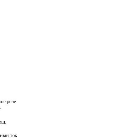
ое реле
е
ющ.
нный ток