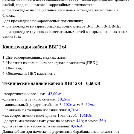
слабой, средней и высокой коррозийных активностях;
- при прокладке на специальных кабельных эстакадах, по мостам и в
блоках;
- для прокладки в пожароопасных помещениях;
- при прокладке во взрывоопасных зонах классов В-Iб, В-Iг, В-II, В-IIа;
- при прокладке групповых осветительных сетей во взрывоопасных зонах
класса В-Iа.
Конструкция кабеля ВВГ 2х4
1. Две токопроводящих медных жилы;
2. Изоляция из поливинилхлоридного пластиката (ПВХ );
3. Обмотка;
4. Оболочка из ПВХ пластиката.
Технические данные кабеля ВВГ 2х4 - 0,66кВ
- теоретический вес 1 км:
143,00кг
- диаметр поперечного сечения:
10,2мм
- минимальный радиус изгиба: ож*:
102мм
; мп*:
76мм
- номинальная толщина
изоляции жил:
0,7мм
- эл. сопротивление изоляции на 1 км и 20оС:
10МОм
- допустимая токовая нагрузка: на воздухе:
44А
; в земле:
56А
- допустимый ток короткого замыкания:
0,43кА
Длина кабеля при намотке на деревянные барабаны в зависимости от