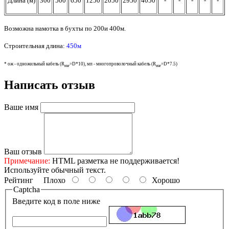
Длина (м)
300
500
650
1250
2050
2950
4050
-
-
-
-
-
Возможна намотка в бухты по 200и 400м.
Строительная длина:
450м
* ож - одножильный кабель (R
=D*10), мп - многопроволочный кабель
(R
=D*7.5)
изг
изг
Написать отзыв
Ваше имя
Ваш отзыв
Примечание:
HTML разметка не поддерживается!
Используйте обычный текст.
Рейтинг
Плохо
Хорошо
Captcha
Введите код в поле ниже