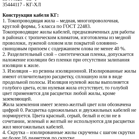
35444117 - КГ-ХЛ
Конструкция кабеля КГ:
1. Токопроводящая жила – медная, многопроволочная,
круглой формы, 5 класса по ГОСТ 22483.
Токопроводящие жилы кабелей, предназначенных для работы
в районах с тропическим климатом, изготовлены из медной
проволоки, луженой оловом или покрытой оловянно-
свинцовым припоем с содержанием олова не менее 40 %.
2. Разделительный слой – синтетическая пленка, допускается
наложение изоляции без пленки при отсутствии залипания
изоляции к жиле.
3. Изоляция – из резины изоляционной. Изолированные жилы
имеют отличительную расцветку, сплошную или в виде
продольной полосы. Изоляция нулевой жилы выполняется
голубого цвета, если нулевая жила отсутствует, то голубой
цвет применяется для расцветки любой жилы, кроме
заземляющей.
Жила заземления имеет зелено-желтый цвет или обозначена
цифрой 0. Расцветка одножильных и двухжильных кабелей не
нормируется. Цвета красный, серый, белый и если не в
сочетании, зеленый и желтый не используются для расцветки
жил многожильных кабелей.
4. Скрутка – изолированные жилы скручены с шагом скрутки
не более 16 диаметров по скрутке.