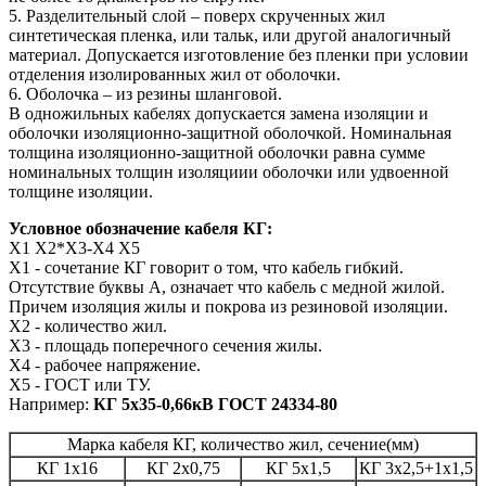
5. Разделительный слой – поверх скрученных жил
синтетическая пленка, или тальк, или другой аналогичный
материал. Допускается изготовление без пленки при условии
отделения изолированных жил от оболочки.
6. Оболочка – из резины шланговой.
В одножильных кабелях допускается замена изоляции и
оболочки изоляционно-защитной оболочкой. Номинальная
толщина изоляционно-защитной оболочки равна сумме
номинальных толщин изоляциии оболочки или удвоенной
толщине изоляции.
Условное обозначение кабеля КГ:
Х1 Х2*Х3-Х4 Х5
Х1 - сочетание КГ говорит о том, что кабель гибкий.
Отсутствие буквы А, означает что кабель с медной жилой.
Причем изоляция жилы и покрова из резиновой изоляции.
Х2 - количество жил.
Х3 - площадь поперечного сечения жилы.
Х4 - рабочее напряжение.
Х5 - ГОСТ или ТУ.
Например:
КГ 5х35-0,66кВ ГОСТ 24334-80
Марка кабеля КГ, количество жил, сечение(мм)
КГ 1х16
КГ 2х0,75
КГ 5х1,5
КГ 3х2,5+1х1,5