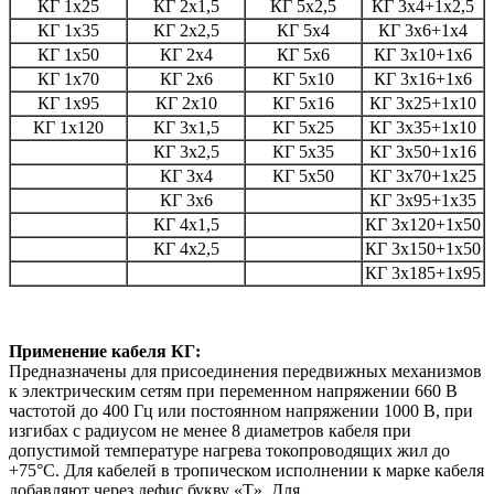
КГ 1х25
КГ 2х1,5
КГ 5х2,5
КГ 3х4+1х2,5
КГ 1х35
КГ 2х2,5
КГ 5х4
КГ 3х6+1х4
КГ 1х50
КГ 2х4
КГ 5х6
КГ 3х10+1х6
КГ 1х70
КГ 2х6
КГ 5х10
КГ 3х16+1х6
КГ 1х95
КГ 2х10
КГ 5х16
КГ 3х25+1х10
КГ 1х120
КГ 3х1,5
КГ 5х25
КГ 3х35+1х10
КГ 3х2,5
КГ 5х35
КГ 3х50+1х16
КГ 3х4
КГ 5х50
КГ 3х70+1х25
КГ 3х6
КГ 3х95+1х35
КГ 4х1,5
КГ 3х120+1х50
КГ 4х2,5
КГ 3х150+1х50
КГ 3х185+1х95
Применение кабеля КГ:
Предназначены для присоединения передвижных механизмов
к электрическим сетям при переменном напряжении 660 В
частотой до 400 Гц или постоянном напряжении 1000 В, при
изгибах с радиусом не менее 8 диаметров кабеля при
допустимой температуре нагрева токопроводящих жил до
+75°С. Для кабелей в тропическом исполнении к марке кабеля
добавляют через дефис букву «Т». Для