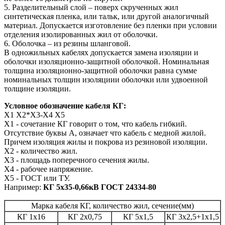
5. Разделительный слой – поверх скрученных жил
синтетическая пленка, или тальк, или другой аналогичный
материал. Допускается изготовление без пленки при условии
отделения изолированных жил от оболочки.
6. Оболочка – из резины шланговой.
В одножильных кабелях допускается замена изоляции и
оболочки изоляционно-защитной оболочкой. Номинальная
толщина изоляционно-защитной оболочки равна сумме
номинальных толщин изоляциии оболочки или удвоенной
толщине изоляции.
Условное обозначение кабеля КГ:
Х1 Х2*Х3-Х4 Х5
Х1 - сочетание КГ говорит о том, что кабель гибкий.
Отсутствие буквы А, означает что кабель с медной жилой.
Причем изоляция жилы и покрова из резиновой изоляции.
Х2 - количество жил.
Х3 - площадь поперечного сечения жилы.
Х4 - рабочее напряжение.
Х5 - ГОСТ или ТУ.
Например:
КГ 5х35-0,66кВ ГОСТ 24334-80
Марка кабеля КГ, количество жил, сечение(мм)
КГ 1х16
КГ 2х0,75
КГ 5х1,5
КГ 3х2,5+1х1,5