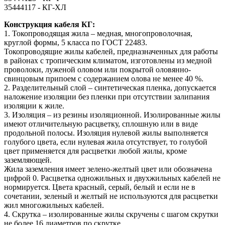
35444117 - КГ-ХЛ
Конструкция кабеля КГ:
1. Токопроводящая жила – медная, многопроволочная,
круглой формы, 5 класса по ГОСТ 22483.
Токопроводящие жилы кабелей, предназначенных для работы
в районах с тропическим климатом, изготовлены из медной
проволоки, луженой оловом или покрытой оловянно-
свинцовым припоем с содержанием олова не менее 40 %.
2. Разделительный слой – синтетическая пленка, допускается
наложение изоляции без пленки при отсутствии залипания
изоляции к жиле.
3. Изоляция – из резины изоляционной. Изолированные жилы
имеют отличительную расцветку, сплошную или в виде
продольной полосы. Изоляция нулевой жилы выполняется
голубого цвета, если нулевая жила отсутствует, то голубой
цвет применяется для расцветки любой жилы, кроме
заземляющей.
Жила заземления имеет зелено-желтый цвет или обозначена
цифрой 0. Расцветка одножильных и двухжильных кабелей не
нормируется. Цвета красный, серый, белый и если не в
сочетании, зеленый и желтый не используются для расцветки
жил многожильных кабелей.
4. Скрутка – изолированные жилы скручены с шагом скрутки
не более 16 диаметров по скрутке.