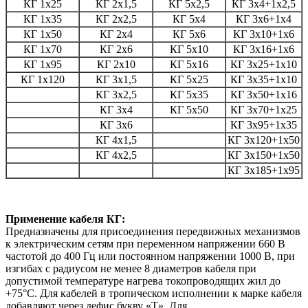
КГ 1х25
КГ 2х1,5
КГ 5х2,5
КГ 3х4+1х2,5
КГ 1х35
КГ 2х2,5
КГ 5х4
КГ 3х6+1х4
КГ 1х50
КГ 2х4
КГ 5х6
КГ 3х10+1х6
КГ 1х70
КГ 2х6
КГ 5х10
КГ 3х16+1х6
КГ 1х95
КГ 2х10
КГ 5х16
КГ 3х25+1х10
КГ 1х120
КГ 3х1,5
КГ 5х25
КГ 3х35+1х10
КГ 3х2,5
КГ 5х35
КГ 3х50+1х16
КГ 3х4
КГ 5х50
КГ 3х70+1х25
КГ 3х6
КГ 3х95+1х35
КГ 4х1,5
КГ 3х120+1х50
КГ 4х2,5
КГ 3х150+1х50
КГ 3х185+1х95
Применение кабеля КГ:
Предназначены для присоединения передвижных механизмов
к электрическим сетям при переменном напряжении 660 В
частотой до 400 Гц или постоянном напряжении 1000 В, при
изгибах с радиусом не менее 8 диаметров кабеля при
допустимой температуре нагрева токопроводящих жил до
+75°С. Для кабелей в тропическом исполнении к марке кабеля
добавляют через дефис букву «Т». Для