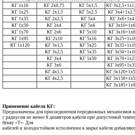
КГ 1х16
КГ 2х0,75
КГ 5х1,5
КГ 3х2,5+1х1
КГ 1х25
КГ 2х1,5
КГ 5х2,5
КГ 3х4+1х2,
КГ 1х35
КГ 2х2,5
КГ 5х4
КГ 3х6+1х4
КГ 1х50
КГ 2х4
КГ 5х6
КГ 3х10+1х
КГ 1х70
КГ 2х6
КГ 5х10
КГ 3х16+1х
КГ 1х95
КГ 2х10
КГ 5х16
КГ 3х25+1х1
КГ 1х120
КГ 3х1,5
КГ 5х25
КГ 3х35+1х1
КГ 3х2,5
КГ 5х35
КГ 3х50+1х1
КГ 3х4
КГ 5х50
КГ 3х70+1х2
КГ 3х6
КГ 3х95+1х3
КГ 4х1,5
КГ 3х120+1х
КГ 4х2,5
КГ 3х150+1х
КГ 3х185+1х
Применение кабеля КГ:
Предназначены для присоединения передвижных механизмов к 
с радиусом не менее 8 диаметров кабеля при допустимой темпе
букву «Т». Для
кабелей в холодостойком исполнении к марке кабеля добавляю