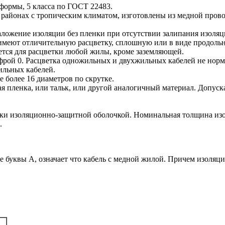
 формы, 5 класса по ГОСТ 22483.
 районах с тропическим климатом, изготовлены из медной про
наложение изоляции без пленки при отсутствии залипания изоляц
имеют отличительную расцветку, сплошную или в виде продоль
яется для расцветки любой жилы, кроме заземляющей.
фрой 0. Расцветка одножильных и двухжильных кабелей не нормир
ильных кабелей.
 более 16 диаметров по скрутке.
я пленка, или тальк, или другой аналогичный материал. Допуск
очки изоляционно-защитной оболочкой. Номинальная толщина и
.
ие буквы А, означает что кабель с медной жилой. Причем изоляц