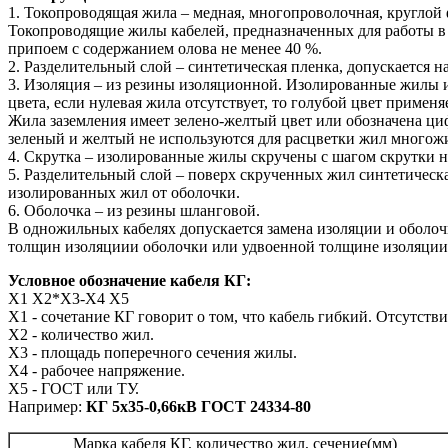
1. Токопроводящая жила – медная, многопроволочная, круглой
Токопроводящие жилы кабелей, предназначенных для работы в
припоем с содержанием олова не менее 40 %.
2. Разделительный слой – синтетическая пленка, допускается 
3. Изоляция – из резины изоляционной. Изолированные жилы 
цвета, если нулевая жила отсутствует, то голубой цвет примен
Жила заземления имеет зелено-желтый цвет или обозначена ци
зеленый и желтый не используются для расцветки жил многож
4. Скрутка – изолированные жилы скручены с шагом скрутки не
5. Разделительный слой – поверх скрученных жил синтетическа
изолированных жил от оболочки.
6. Оболочка – из резины шланговой.
В одножильных кабелях допускается замена изоляции и обол
толщин изоляциии оболочки или удвоенной толщине изоляции
Условное обозначение кабеля КГ:
Х1 Х2*Х3-Х4 Х5
Х1 - сочетание КГ говорит о том, что кабель гибкий. Отсутств
Х2 - количество жил.
Х3 - площадь поперечного сечения жилы.
Х4 - рабочее напряжение.
Х5 - ГОСТ или ТУ.
Например:
КГ 5х35-0,66кВ ГОСТ 24334-80
Марка кабеля КГ, количество жил, сечение(мм)