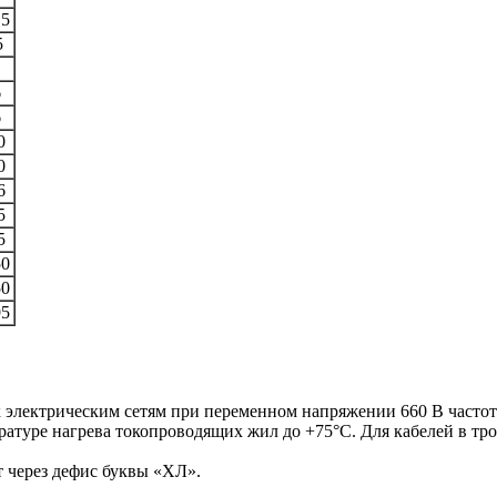
,5
5
6
6
0
0
6
5
5
50
50
95
электрическим сетям при переменном напряжении 660 В частото
ратуре нагрева токопроводящих жил до +75°С. Для кабелей в тр
т через дефис буквы «ХЛ».