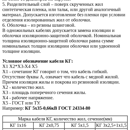
5. Разделительный слой – поверх скрученных жил
синтетическая пленка, или тальк, или другой аналогичный
материал. Допускается изготовление без пленки при условии
отделения изолированных жил от оболочки.
6. Оболочка – из резины шланговой.
В одножильных кабелях допускается замена изоляции и
оболочки изоляционно-защитной оболочкой. Номинальная
толщина изоляционно-защитной оболочки равна сумме
номинальных толщин изоляциии оболочки или удвоенной
толщине изоляции.
Условное обозначение кабеля КГ:
Х1 Х2*Х3-Х4 Х5
Х1 - сочетание КГ говорит о том, что кабель гибкий.
Отсутствие буквы А, означает что кабель с медной жилой.
Причем изоляция жилы и покрова из резиновой изоляции.
Х2 - количество жил.
Х3 - площадь поперечного сечения жилы.
Х4 - рабочее напряжение.
Х5 - ГОСТ или ТУ.
Например:
КГ 5х35-0,66кВ ГОСТ 24334-80
Марка кабеля КГ, количество жил, сечение(мм)
КГ 1х16
КГ 2х0,75
КГ 5х1,5
КГ 3х2,5+1х1,5