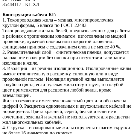
35444117 - КГ-ХЛ
Конструкция кабеля КГ:
1. Токопроводящая жила – медная, многопроволочная,
круглой формы, 5 класса по ГОСТ 22483.
Токопроводящие жилы кабелей, предназначенных для работы
в районах с тропическим климатом, изготовлены из медной
проволоки, луженой оловом или покрытой оловянно-
свинцовым припоем с содержанием олова не менее 40 %.
2. Разделительный слой – синтетическая пленка, допускается
наложение изоляции без пленки при отсутствии залипания
изоляции к жиле.
3. Изоляция – из резины изоляционной. Изолированные жилы
имеют отличительную расцветку, сплошную или в виде
продольной полосы. Изоляция нулевой жилы выполняется
голубого цвета, если нулевая жила отсутствует, то голубой
цвет применяется для расцветки любой жилы, кроме
заземляющей.
Жила заземления имеет зелено-желтый цвет или обозначена
цифрой 0. Расцветка одножильных и двухжильных кабелей не
нормируется. Цвета красный, серый, белый и если не в
сочетании, зеленый и желтый не используются для расцветки
жил многожильных кабелей.
4. Скрутка – изолированные жилы скручены с шагом скрутки
не более 16 диаметров по скрутке.