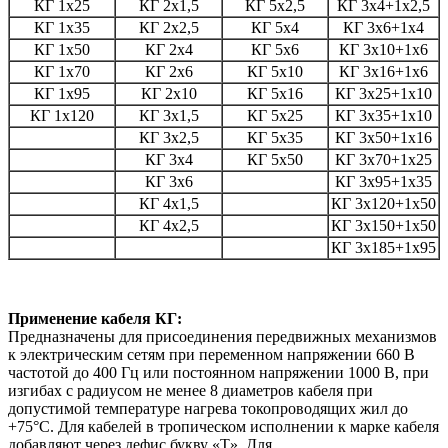
КГ 1х25
КГ 2х1,5
КГ 5х2,5
КГ 3х4+1х2,5
КГ 1х35
КГ 2х2,5
КГ 5х4
КГ 3х6+1х4
КГ 1х50
КГ 2х4
КГ 5х6
КГ 3х10+1х6
КГ 1х70
КГ 2х6
КГ 5х10
КГ 3х16+1х6
КГ 1х95
КГ 2х10
КГ 5х16
КГ 3х25+1х10
КГ 1х120
КГ 3х1,5
КГ 5х25
КГ 3х35+1х10
КГ 3х2,5
КГ 5х35
КГ 3х50+1х16
КГ 3х4
КГ 5х50
КГ 3х70+1х25
КГ 3х6
КГ 3х95+1х35
КГ 4х1,5
КГ 3х120+1х50
КГ 4х2,5
КГ 3х150+1х50
КГ 3х185+1х95
Применение кабеля КГ:
Предназначены для присоединения передвижных механизмов
к электрическим сетям при переменном напряжении 660 В
частотой до 400 Гц или постоянном напряжении 1000 В, при
изгибах с радиусом не менее 8 диаметров кабеля при
допустимой температуре нагрева токопроводящих жил до
+75°С. Для кабелей в тропическом исполнении к марке кабеля
добавляют через дефис букву «Т». Для