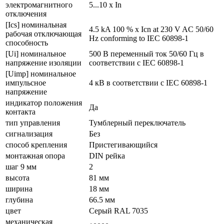
электромагнитного
5...10 x In
отключения
[Ics] номинальная
4.5 kA 100 % x Icn at 230 V AC 50/60
рабочая отключающая
Hz conforming to IEC 60898-1
способность
[Ui] номинальное
500 В переменный ток 50/60 Гц в
напряжение изоляции
соответствии с IEC 60898-1
[Uimp] номинальное
импульсное
4 кВ в соответствии с IEC 60898-1
напряжение
индикатор положения
Да
контакта
тип управления
Тумблерный переключатель
сигнализация
Без
способ крепления
Пристегивающийся
монтажная опора
DIN рейка
шаг 9 мм
2
высота
81 мм
ширина
18 мм
глубина
66.5 мм
цвет
Серый RAL 7035
механическая