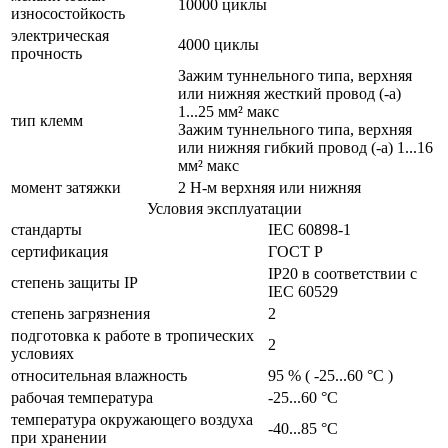
10000 циклы
износостойкость
электрическая
4000 циклы
прочность
Зажим туннельного типа, верхняя
или нижняя жесткий провод (-а)
1...25 мм² макс
тип клемм
Зажим туннельного типа, верхняя
или нижняя гибкий провод (-а) 1...16
мм² макс
момент затяжки
2 Н-м верхняя или нижняя
Условия эксплуатации
стандарты
IEC 60898-1
сертификация
ГОСТ Р
IP20 в соответствии с
cтепень защиты IP
IEC 60529
степень загрязнения
2
подготовка к работе в тропических
2
условиях
относительная влажность
95 % ( -25...60 °C )
рабочая температура
-25...60 °C
температура окружающего воздуха
-40...85 °C
при хранении