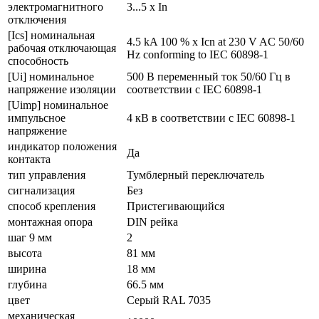
электромагнитного
3...5 x In
отключения
[Ics] номинальная
4.5 kA 100 % x Icn at 230 V AC 50/60
рабочая отключающая
Hz conforming to IEC 60898-1
способность
[Ui] номинальное
500 В переменный ток 50/60 Гц в
напряжение изоляции
соответствии с IEC 60898-1
[Uimp] номинальное
импульсное
4 кВ в соответствии с IEC 60898-1
напряжение
индикатор положения
Да
контакта
тип управления
Тумблерный переключатель
сигнализация
Без
способ крепления
Пристегивающийся
монтажная опора
DIN рейка
шаг 9 мм
2
высота
81 мм
ширина
18 мм
глубина
66.5 мм
цвет
Серый RAL 7035
механическая