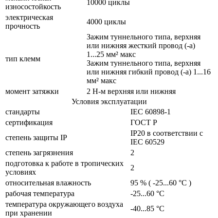
10000 циклы
износостойкость
электрическая
4000 циклы
прочность
Зажим туннельного типа, верхняя
или нижняя жесткий провод (-а)
1...25 мм² макс
тип клемм
Зажим туннельного типа, верхняя
или нижняя гибкий провод (-а) 1...16
мм² макс
момент затяжки
2 Н-м верхняя или нижняя
Условия эксплуатации
стандарты
IEC 60898-1
сертификация
ГОСТ Р
IP20 в соответствии с
cтепень защиты IP
IEC 60529
степень загрязнения
2
подготовка к работе в тропических
2
условиях
относительная влажность
95 % ( -25...60 °C )
рабочая температура
-25...60 °C
температура окружающего воздуха
-40...85 °C
при хранении