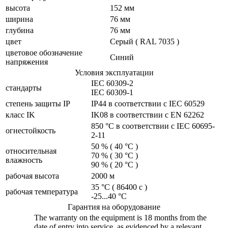
высота
152 мм
ширина
76 мм
глубина
76 мм
цвет
Серый ( RAL 7035 )
цветовое обозначение
Синий
напряжения
Условия эксплуатации
IEC 60309-2
стандарты
IEC 60309-1
cтепень защиты IP
IP44 в соответствии с IEC 60529
класс IK
IK08 в соответствии с EN 62262
850 °C в соответствии с IEC 60695-
огнестойкость
2-11
50 % ( 40 °C )
относительная
70 % ( 30 °C )
влажность
90 % ( 20 °C )
рабочая высота
2000 м
35 °C ( 86400 с )
рабочая температура
-25...40 °C
Гарантия на оборудование
The warranty on the equipment is 18 months from the
date of entry into service, as evidenced by a relevant