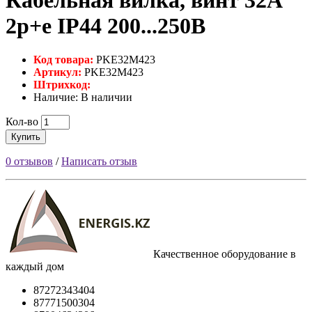
2p+e IP44 200...250В
Код товара:
PKE32M423
Артикул:
PKE32M423
Штрихкод:
Наличие: В наличии
Кол-во
Купить
0 отзывов
/
Написать отзыв
Качественное оборудование в
каждый дом
87272343404
87771500304