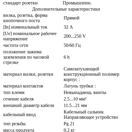
стандарт розетки
Промышленн.
Дополнительные характеристики
вилка, розетка, форма
Прямой
кнопочного поста
[In] номинальный ток
32 А
[Ue] номинальное рабочее
200...250 V
напряжение
частота сети
50/60 Гц
положение зажима
заземления по часовой
6 h
стрелке
Самозатухающий
материал вилки, розетки
конструкционный полимер
корпус :
материал контактов
Латунь трубки :
тип клемм
Невыпадающ. винты
сечение кабеля
2.5...10 мм²
внешний диаметр кабеля
11.5...21 мм
Кабельный сальник
кабельный ввод
Направляющее устройство
тип резьбы
Pg 21
масса продукта
0.2 кг