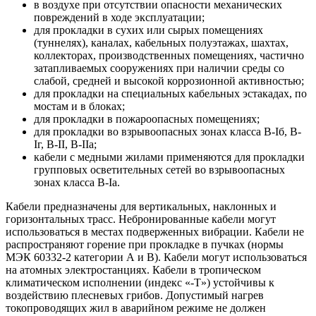
в воздухе при отсутствии опасности механических
повреждений в ходе эксплуатации;
для прокладки в сухих или сырых помещениях
(туннелях), каналах, кабельных полуэтажах, шахтах,
коллекторах, производственных помещениях, частично
затапливаемых сооружениях при наличии среды со
слабой, средней и высокой коррозионной активностью;
для прокладки на специальных кабельных эстакадах, по
мостам и в блоках;
для прокладки в пожароопасных помещениях;
для прокладки во взрывоопасных зонах класса B-Iб, B-
Iг, В-II, В-IIа;
кабели с медными жилами применяются для прокладки
групповых осветительных сетей во взрывоопасных
зонах класса В-Iа.
Кабели предназначены для вертикальных, наклонных и
горизонтальных трасс. Небронированные кабели могут
использоваться в местах подверженных вибрации. Кабели не
распространяют горение при прокладке в пучках (нормы
МЭК 60332-2 категории А и В). Кабели могут использоваться
на атомных электростанциях. Кабели в тропическом
климатическом исполнении (индекс «-Т») устойчивы к
воздействию плесневых грибов. Допустимый нагрев
токопроводящих жил в аварийном режиме не должен