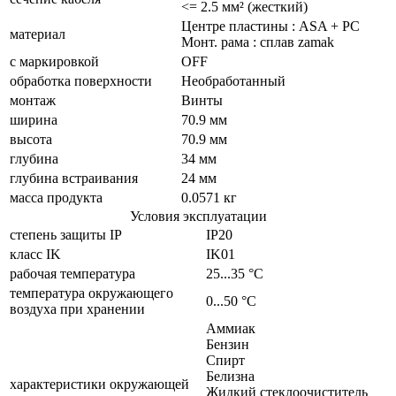
<= 2.5 мм² (жесткий)
Центре пластины : ASA + PC
материал
Монт. рама : сплав zamak
с маркировкой
OFF
обработка поверхности
Необработанный
монтаж
Винты
ширина
70.9 мм
высота
70.9 мм
глубина
34 мм
глубина встраивания
24 мм
масса продукта
0.0571 кг
Условия эксплуатации
cтепень защиты IP
IP20
класс IK
IK01
рабочая температура
25...35 °C
температура окружающего
0...50 °C
воздуха при хранении
Аммиак
Бензин
Спирт
Белизна
характеристики окружающей
Жидкий стеклоочиститель