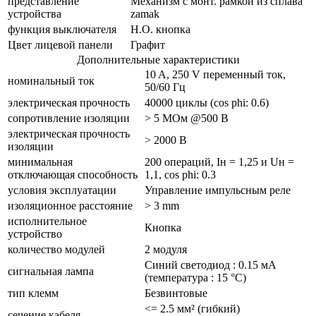
представление
Механизм с монт. рамкой из сплава
устройства
zamak
функция выключателя
Н.О. кнопка
Цвет лицевой панели
Графит
Дополнительные характеристики
10 A, 250 V переменный ток,
номинальный ток
50/60 Гц
электрическая прочность
40000 циклы (cos phi: 0.6)
сопротивление изоляции
> 5 МОм @500 В
электрическая прочность
> 2000 В
изоляции
минимальная
200 операций, Iн = 1,25 и Uн =
отключающая способность
1,1, cos phi: 0.3
условия эксплуатации
Управление импульсным реле
изоляционное расстояние
> 3 mm
исполнительное
Кнопка
устройство
количество модулей
2 модуля
Синий светодиод : 0.15 мА
сигнальная лампа
(температура : 15 °C)
тип клемм
Безвинтовые
<= 2.5 мм² (гибкий)
сечение кабеля