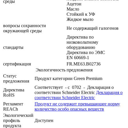
среды
Ацетон
Масло
Стойкий к УФ
Жидкое мыло
вопросы сохранности
Не содержащий галогенов
окружающей среды
Директива по
низковольтному
стандарты
оборудованию
Директива по ЭМС
EN 60669-1
сертификация
FR.ME63.B02736
Экологичность предложения
Статус
Продукт категории Green Premium
предложения
Соответствует - с 0702 - Декларация о
Директива
соответствии Schneider Electric
Декларация о
RoHS
соответствии Schneider Electric
Регламент
Продукт не содержит превышающее норму
REACh
количество особо опасных веществ
Экологический
профиль
Доступен
продукта