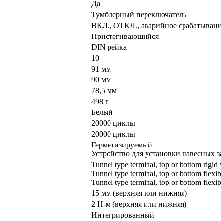
Да
Тумблерный переключатель
ВКЛ., ОТКЛ., аварийное срабатыван
Пристегивающийся
DIN рейка
10
91 мм
90 мм
78,5 мм
498 г
Белый
20000 циклы
20000 циклы
Герметизируемый
Устройство для установки навесных з
Tunnel type terminal, top or bottom rigid
Tunnel type terminal, top or bottom flexi
Tunnel type terminal, top or bottom flexi
15 мм (верхняя или нижняя)
2 Н-м (верхняя или нижняя)
Интегрированный