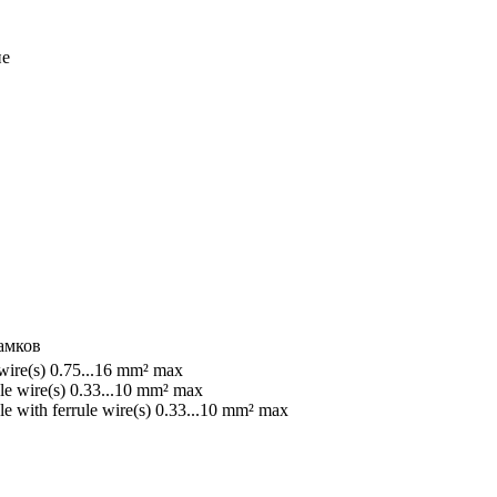
ие
амков
 wire(s) 0.75...16 mm² max
ble wire(s) 0.33...10 mm² max
ble with ferrule wire(s) 0.33...10 mm² max