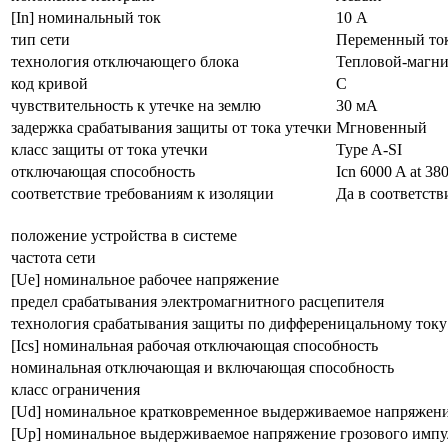
[In] номинальный ток
10 А
тип сети
Переменный то
технология отключающего блока
Тепловой-магн
код кривой
C
чувствительность к утечке на землю
30 мА
задержка срабатывания защиты от тока утечки
Мгновенный
класс защиты от тока утечки
Type A-SI
отключающая способность
Icn 6000 A at 38
соответствие требованиям к изоляции
Да в соответств
положение устройства в системе
частота сети
[Ue] номинальное рабочее напряжение
предел срабатывания электромагнитного расцепителя
технология срабатывания защиты по дифференицальному току
[Ics] номинальная рабочая отключающая способность
номинальная отключающая и включающая способность
класс ограничения
[Ud] номинальное кратковременное выдерживаемое напряжен
[Up] номинальное выдерживаемое напряжение грозового импу