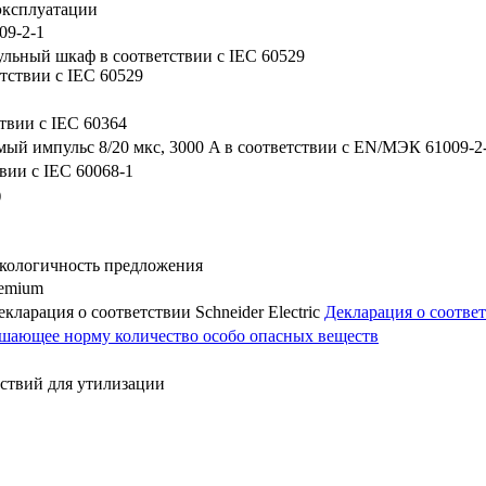
эксплуатации
9-2-1
ульный шкаф в соответствии с IEC 60529
етствии с IEC 60529
ствии с IEC 60364
ый импульс 8/20 мкс, 3000 A в соответствии с EN/МЭК 61009-2
твии с IEC 60068-1
)
кологичность предложения
remium
кларация о соответствии Schneider Electric
Декларация о соответс
шающее норму количество особо опасных веществ
йствий для утилизации