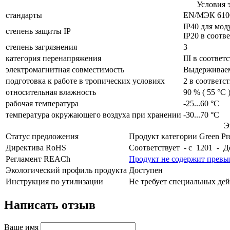
Условия 
стандарты
EN/МЭК 6100
IP40 для мод
cтепень защиты IP
IP20 в соотв
степень загрязнения
3
категория перенапряжения
III в соответ
электромагнитная совместимость
Выдерживаем
подготовка к работе в тропических условиях
2 в соответс
относительная влажность
90 % ( 55 °C 
рабочая температура
-25...60 °C
температура окружающего воздуха при хранении
-30...70 °C
Э
Статус предложения
Продукт категории Green P
Директива RoHS
Соответствует - с 1201 - Де
Регламент REACh
Продукт не содержит превы
Экологический профиль продукта
Доступен
Инструкция по утилизации
Не требует специальных де
Написать отзыв
Ваше имя