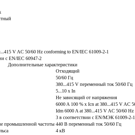
к
итный
0...415 V AC 50/60 Hz conforming to EN/IEC 61009-2-1
ии с EN/IEC 60947-2
Дополнительные характеристики
Отходящий
50/60 Гц
380...415 V переменный ток 50/60 Гц
5...10 x In
Не зависящий от напряжения
6000 A 100 % x Icn at 380...415 V AC 
Idm 6000 A at 380...415 V AC 50/60 Hz
3 в соответствии с EN/МЭК 61009-2-1
ие промышленной частоты
440 В переменный ток 50/60 Гц
льса
4 кВ