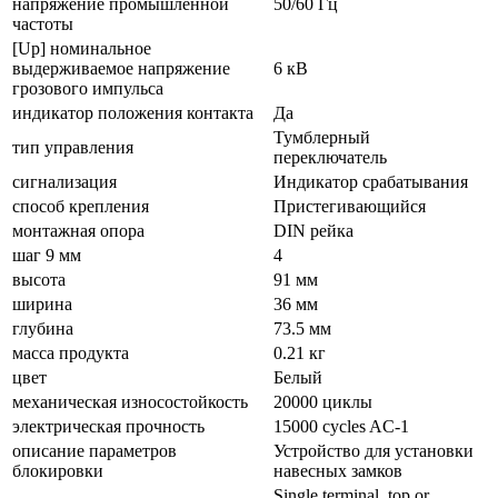
напряжение промышленной
50/60 Гц
частоты
[Up] номинальное
выдерживаемое напряжение
6 кВ
грозового импульса
индикатор положения контакта
Да
Тумблерный
тип управления
переключатель
сигнализация
Индикатор срабатывания
способ крепления
Пристегивающийся
монтажная опора
DIN рейка
шаг 9 мм
4
высота
91 мм
ширина
36 мм
глубина
73.5 мм
масса продукта
0.21 кг
цвет
Белый
механическая износостойкость
20000 циклы
электрическая прочность
15000 cycles AC-1
описание параметров
Устройство для установки
блокировки
навесных замков
Single terminal, top or