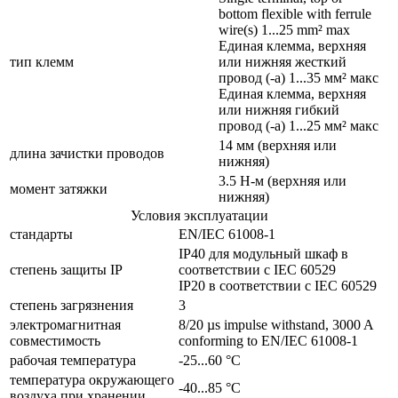
bottom flexible with ferrule
wire(s) 1...25 mm² max
Единая клемма, верхняя
тип клемм
или нижняя жесткий
провод (-а) 1...35 мм² макс
Единая клемма, верхняя
или нижняя гибкий
провод (-а) 1...25 мм² макс
14 мм (верхняя или
длина зачистки проводов
нижняя)
3.5 Н-м (верхняя или
момент затяжки
нижняя)
Условия эксплуатации
стандарты
EN/IEC 61008-1
IP40 для модульный шкаф в
cтепень защиты IP
соответствии с IEC 60529
IP20 в соответствии с IEC 60529
степень загрязнения
3
электромагнитная
8/20 µs impulse withstand, 3000 A
совместимость
conforming to EN/IEC 61008-1
рабочая температура
-25...60 °C
температура окружающего
-40...85 °C
воздуха при хранении