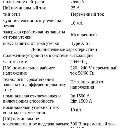
положение нейтрали
Левый
[In] номинальный ток
25 А
тип сети
Переменный ток
чувствительность к утечке на
10 мА
землю
задержка срабатывания защиты
Мгновенный
от тока утечки
класс защиты от тока утечки
Type A-SI
Дополнительные характеристики
положение устройства в системе
Отходящий
частота сети
50/60 Гц
[Ue] номинальное рабочее
220...240 V переменный
напряжение
ток 50/60 Гц
технология срабатывания
Не зависящий от
защиты по дифференицальному
напряжения
току
номинальная отключающая и
Im 1500 А
включающая способность
Idm 1500 А
номинальный условный ток
10 кА
короткого замыкания
[Ud] номинальное
кратковременное выдерживаемое
500 В переменный ток