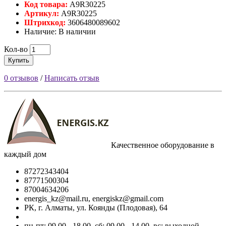
Код товара:
A9R30225
Артикул:
A9R30225
Штрихкод:
3606480089602
Наличие: В наличии
Кол-во
Купить
0 отзывов
/
Написать отзыв
Качественное оборудование в
каждый дом
87272343404
87771500304
87004634206
energis_kz@mail.ru, energiskz@gmail.com
РК, г. Алматы, ул. Коянды (Плодовая), 64
пн-пт: 09.00 - 18.00, сб: 09.00 - 14.00, вс: выходной