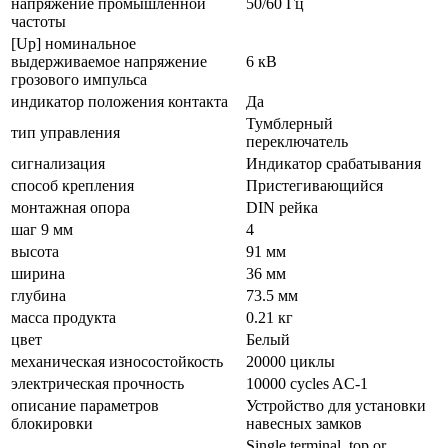
напряжение промышленной
50/60 Гц
частоты
[Up] номинальное
выдерживаемое напряжение
6 кВ
грозового импульса
индикатор положения контакта
Да
Тумблерный
тип управления
переключатель
сигнализация
Индикатор срабатывания
способ крепления
Пристегивающийся
монтажная опора
DIN рейка
шаг 9 мм
4
высота
91 мм
ширина
36 мм
глубина
73.5 мм
масса продукта
0.21 кг
цвет
Белый
механическая износостойкость
20000 циклы
электрическая прочность
10000 cycles AC-1
описание параметров
Устройство для установки
блокировки
навесных замков
Single terminal, top or