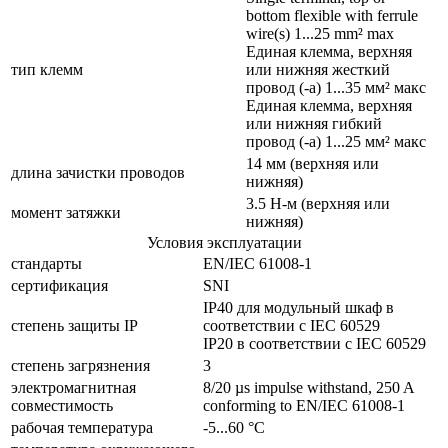
bottom flexible with ferrule
wire(s) 1...25 mm² max
Единая клемма, верхняя
тип клемм
или нижняя жесткий
провод (-а) 1...35 мм² макс
Единая клемма, верхняя
или нижняя гибкий
провод (-а) 1...25 мм² макс
14 мм (верхняя или
длина зачистки проводов
нижняя)
3.5 Н-м (верхняя или
момент затяжки
нижняя)
Условия эксплуатации
стандарты
EN/IEC 61008-1
сертификация
SNI
IP40 для модульный шкаф в
cтепень защиты IP
соответствии с IEC 60529
IP20 в соответствии с IEC 60529
степень загрязнения
3
электромагнитная
8/20 µs impulse withstand, 250 A
совместимость
conforming to EN/IEC 61008-1
рабочая температура
-5...60 °C