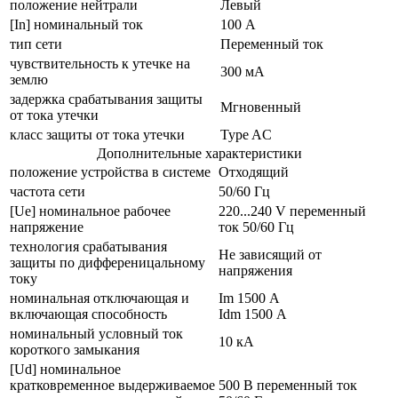
положение нейтрали
Левый
[In] номинальный ток
100 А
тип сети
Переменный ток
чувствительность к утечке на
300 мА
землю
задержка срабатывания защиты
Мгновенный
от тока утечки
класс защиты от тока утечки
Type AC
Дополнительные характеристики
положение устройства в системе
Отходящий
частота сети
50/60 Гц
[Ue] номинальное рабочее
220...240 V переменный
напряжение
ток 50/60 Гц
технология срабатывания
Не зависящий от
защиты по дифференицальному
напряжения
току
номинальная отключающая и
Im 1500 А
включающая способность
Idm 1500 А
номинальный условный ток
10 кА
короткого замыкания
[Ud] номинальное
кратковременное выдерживаемое
500 В переменный ток