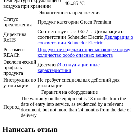
температура окружающего
-40...85 °C
воздуха при хранении
Экологичность предложения
Статус
Продукт категории Green Premium
предложения
Соответствует - с 0627 - Декларация о
Директива
соответствии Schneider Electric
Декларация о
RoHS
соответствии Schneider Electric
Регламент
Продукт не содержит превышающее норму
REACh
количество особо опасных веществ
Экологический
Доступен
Эксплуатационные
профиль
характеристики
продукта
Инструкция по
Не требует специальных действий для
утилизации
утилизации
Гарантия на оборудование
The warranty on the equipment is 18 months from the
date of entry into service, as evidenced by a relevant
Период
document, but not more than 24 months from the date of
delivery
Написать отзыв