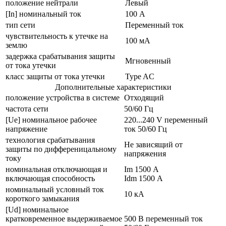
положение нейтрали
Левый
[In] номинальный ток
100 А
тип сети
Переменный ток
чувствительность к утечке на
100 мА
землю
задержка срабатывания защиты
Мгновенный
от тока утечки
класс защиты от тока утечки
Type AC
Дополнительные характеристики
положение устройства в системе
Отходящий
частота сети
50/60 Гц
[Ue] номинальное рабочее
220...240 V переменный
напряжение
ток 50/60 Гц
технология срабатывания
Не зависящий от
защиты по дифференицальному
напряжения
току
номинальная отключающая и
Im 1500 А
включающая способность
Idm 1500 А
номинальный условный ток
10 кА
короткого замыкания
[Ud] номинальное
кратковременное выдерживаемое
500 В переменный ток