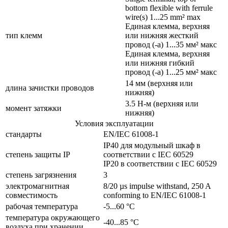
bottom flexible with ferrule
wire(s) 1...25 mm² max
Единая клемма, верхняя
тип клемм
или нижняя жесткий
провод (-а) 1...35 мм² макс
Единая клемма, верхняя
или нижняя гибкий
провод (-а) 1...25 мм² макс
14 мм (верхняя или
длина зачистки проводов
нижняя)
3.5 Н-м (верхняя или
момент затяжки
нижняя)
Условия эксплуатации
стандарты
EN/IEC 61008-1
IP40 для модульный шкаф в
cтепень защиты IP
соответствии с IEC 60529
IP20 в соответствии с IEC 60529
степень загрязнения
3
электромагнитная
8/20 µs impulse withstand, 250 A
совместимость
conforming to EN/IEC 61008-1
рабочая температура
-5...60 °C
температура окружающего
-40...85 °C
воздуха при хранении