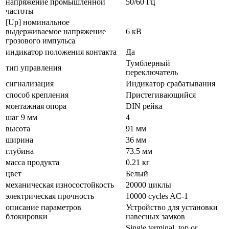
напряжение промышленной
50/60 Гц
частоты
[Up] номинальное
выдерживаемое напряжение
6 кВ
грозового импульса
индикатор положения контакта
Да
Тумблерный
тип управления
переключатель
сигнализация
Индикатор срабатывания
способ крепления
Пристегивающийся
монтажная опора
DIN рейка
шаг 9 мм
4
высота
91 мм
ширина
36 мм
глубина
73.5 мм
масса продукта
0.21 кг
цвет
Белый
механическая износостойкость
20000 циклы
электрическая прочность
10000 cycles AC-1
описание параметров
Устройство для установки
блокировки
навесных замков
Single terminal, top or