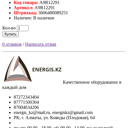
Код товара:
A9R12291
Артикул:
A9R12291
Штрихкод:
3606480089251
Наличие: В наличии
Кол-во
Купить
0 отзывов
/
Написать отзыв
Качественное оборудование в
каждый дом
87272343404
87771500304
87004634206
energis_kz@mail.ru, energiskz@gmail.com
РК, г. Алматы, ул. Коянды (Плодовая), 64
пн-пт: 09.00 - 18.00, сб: 09.00 - 14.00, вс: выходной