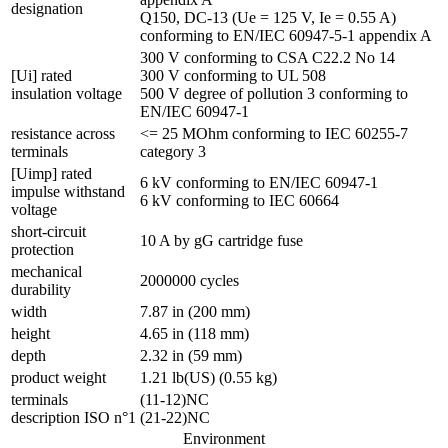
designation
Q150, DC-13 (Ue = 125 V, Ie = 0.55 A)
conforming to EN/IEC 60947-5-1 appendix A
300 V conforming to CSA C22.2 No 14
[Ui] rated
300 V conforming to UL 508
insulation voltage
500 V degree of pollution 3 conforming to
EN/IEC 60947-1
resistance across
<= 25 MOhm conforming to IEC 60255-7
terminals
category 3
[Uimp] rated
6 kV conforming to EN/IEC 60947-1
impulse withstand
6 kV conforming to IEC 60664
voltage
short-circuit
10 A by gG cartridge fuse
protection
mechanical
2000000 cycles
durability
width
7.87 in (200 mm)
height
4.65 in (118 mm)
depth
2.32 in (59 mm)
product weight
1.21 lb(US) (0.55 kg)
terminals
(11-12)NC
description ISO n°1
(21-22)NC
Environment