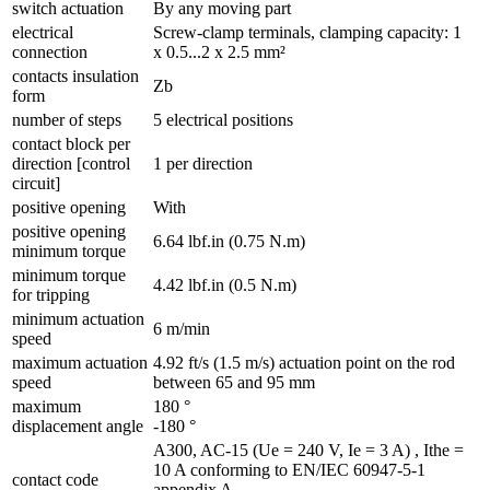
switch actuation
By any moving part
electrical
Screw-clamp terminals, clamping capacity: 1
connection
x 0.5...2 x 2.5 mm²
contacts insulation
Zb
form
number of steps
5 electrical positions
contact block per
direction [control
1 per direction
circuit]
positive opening
With
positive opening
6.64 lbf.in (0.75 N.m)
minimum torque
minimum torque
4.42 lbf.in (0.5 N.m)
for tripping
minimum actuation
6 m/min
speed
maximum actuation
4.92 ft/s (1.5 m/s) actuation point on the rod
speed
between 65 and 95 mm
maximum
180 °
displacement angle
-180 °
A300, AC-15 (Ue = 240 V, Ie = 3 A) , Ithe =
10 A conforming to EN/IEC 60947-5-1
contact code
appendix A