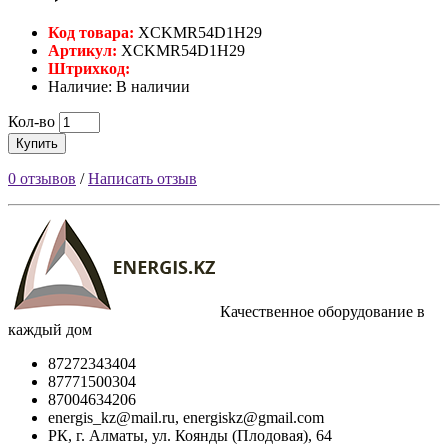
Код товара:
XCKMR54D1H29
Артикул:
XCKMR54D1H29
Штрихкод:
Наличие: В наличии
Кол-во
Купить
0 отзывов
/
Написать отзыв
Качественное оборудование в
каждый дом
87272343404
87771500304
87004634206
energis_kz@mail.ru, energiskz@gmail.com
РК, г. Алматы, ул. Коянды (Плодовая), 64