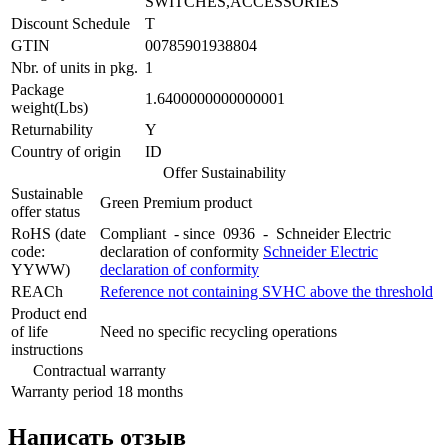
SWITCHES,ACCESSORIES
Discount Schedule
T
GTIN
00785901938804
Nbr. of units in pkg.
1
Package
1.6400000000000001
weight(Lbs)
Returnability
Y
Country of origin
ID
Offer Sustainability
Sustainable
Green Premium product
offer status
RoHS (date
Compliant - since 0936 - Schneider Electric
code:
declaration of conformity
Schneider Electric
YYWW)
declaration of conformity
REACh
Reference not containing SVHC above the threshold
Product end
of life
Need no specific recycling operations
instructions
Contractual warranty
Warranty period
18 months
Написать отзыв