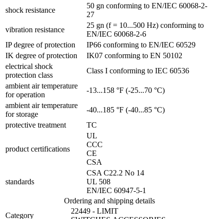
50 gn conforming to EN/IEC 60068-2-
shock resistance
27
25 gn (f = 10...500 Hz) conforming to
vibration resistance
EN/IEC 60068-2-6
IP degree of protection
IP66 conforming to EN/IEC 60529
IK degree of protection
IK07 conforming to EN 50102
electrical shock
Class I conforming to IEC 60536
protection class
ambient air temperature
-13...158 °F (-25...70 °C)
for operation
ambient air temperature
-40...185 °F (-40...85 °C)
for storage
protective treatment
TC
UL
CCC
product certifications
CE
CSA
CSA C22.2 No 14
standards
UL 508
EN/IEC 60947-5-1
Ordering and shipping details
22449 - LIMIT
Category