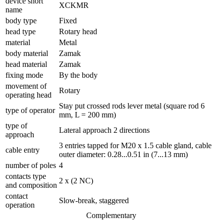
device short
XCKMR
name
body type
Fixed
head type
Rotary head
material
Metal
body material
Zamak
head material
Zamak
fixing mode
By the body
movement of
Rotary
operating head
Stay put crossed rods lever metal (square rod 6
type of operator
mm, L = 200 mm)
type of
Lateral approach 2 directions
approach
3 entries tapped for M20 x 1.5 cable gland, cable
cable entry
outer diameter: 0.28...0.51 in (7...13 mm)
number of poles
4
contacts type
2 x (2 NC)
and composition
contact
Slow-break, staggered
operation
Complementary