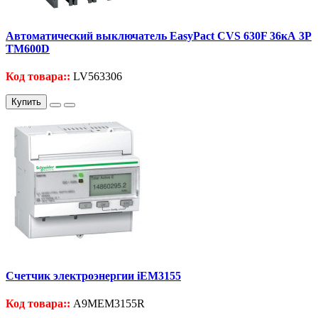
Автоматический выключатель EasyPact CVS 630F 36кА 3P
TM600D
Код товара::
LV563306
Купить
Счетчик электроэнергии iEM3155
Код товара::
A9MEM3155R