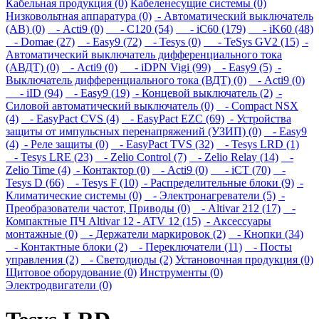
Кабельная продукция (0)
Кабеленесущие системы (0)
Низковольтная аппаратура (0)
- Автоматический выключатель
(АВ) (0)
- Acti9 (0)
- C120 (54)
- iC60 (179)
- iK60 (48)
- Domae (27)
- Easy9 (72)
- Tesys (0)
- TeSys GV2 (15)
-
Автоматический выключатель дифференциального тока
(АВДТ) (0)
- Acti9 (0)
- iDPN Vigi (99)
- Easy9 (5)
-
Выключатель дифференциального тока (ВДТ) (0)
- Acti9 (0)
- iID (94)
- Easy9 (19)
- Концевой выключатель (2)
-
Силовой автоматический выключатель (0)
- Compact NSX
(4)
- EasyPact CVS (4)
- EasyPact EZC (69)
- Устройства
защиты от импульсных перенапряжений (УЗИП) (0)
- Easy9
(4)
- Реле защиты (0)
- EasyPact TVS (32)
- Tesys LRD (1)
- Tesys LRE (23)
- Zelio Control (7)
- Zelio Relay (14)
-
Zelio Time (4)
- Контактор (0)
- Acti9 (0)
- iCT (70)
-
Tesys D (66)
- Tesys F (10)
- Распределительные блоки (9)
-
Климатические системы (0)
- Электронагреватели (5)
-
Преобразователи частот, Приводы (0)
- Altivar 212 (17)
-
Компактные ПЧ Altivar 12 - ATV 12 (15)
- Аксессуары
монтажные (0)
- Держатели маркировок (2)
- Кнопки (34)
- Контактные блоки (2)
- Переключатели (11)
- Посты
управления (2)
- Светодиоды (2)
Установочная продукция (0)
Щитовое оборудование (0)
Инструменты (0)
Электродвигатели (0)