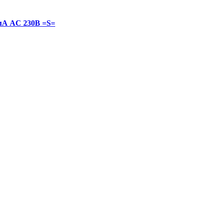
мА AC 230В =S=