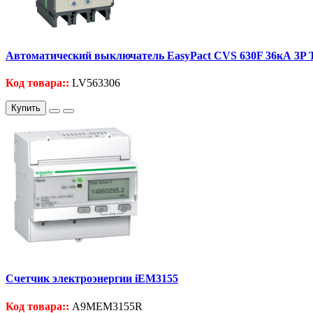
Автоматический выключатель EasyPact CVS 630F 36кА 3P
Код товара::
LV563306
Купить
Счетчик электроэнергии iEM3155
Код товара::
A9MEM3155R