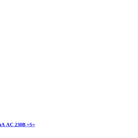
мА AC 230В =S=