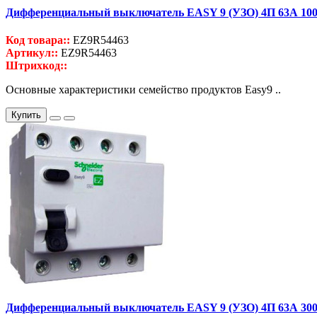
Дифференциальный выключатель EASY 9 (УЗО) 4П 63А 10
Код товара::
EZ9R54463
Артикул::
EZ9R54463
Штрихкод::
Основные характеристики семейство продуктов Easy9 ..
Купить
Дифференциальный выключатель EASY 9 (УЗО) 4П 63А 30