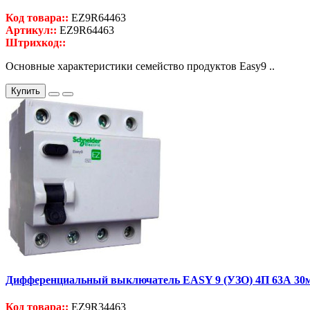
Код товара::
EZ9R64463
Артикул::
EZ9R64463
Штрихкод::
Основные характеристики семейство продуктов Easy9 ..
Купить
Дифференциальный выключатель EASY 9 (УЗО) 4П 63А 30
Код товара::
EZ9R34463