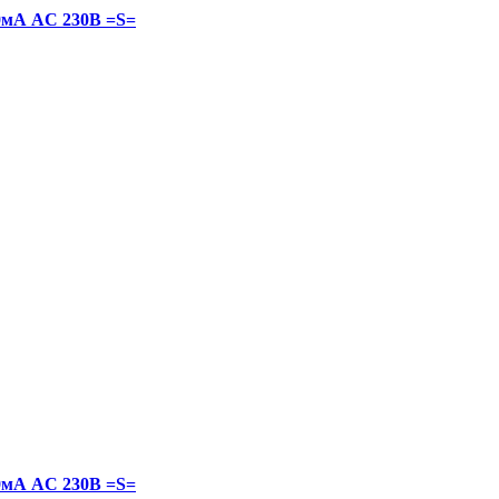
0мА AC 230В =S=
0мА AC 230В =S=