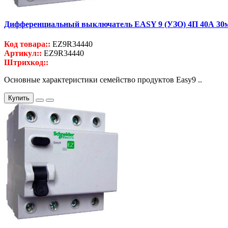
Дифференциальный выключатель EASY 9 (УЗО) 4П 40А 30
Код товара::
EZ9R34440
Артикул::
EZ9R34440
Штрихкод::
Основные характеристики семейство продуктов Easy9 ..
Купить