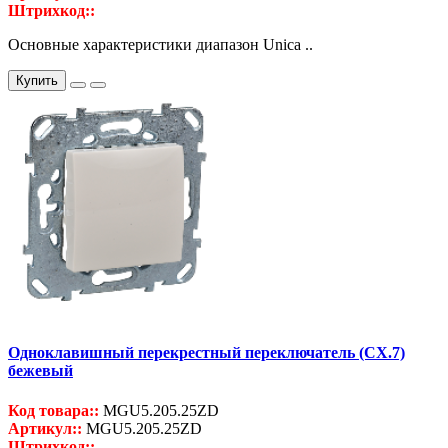
Штрихкод::
Основные характеристики диапазон Unica ..
Купить
Одноклавишный перекрестный переключатель (СХ.7)
бежевый
Код товара::
MGU5.205.25ZD
Артикул::
MGU5.205.25ZD
Штрихкод::