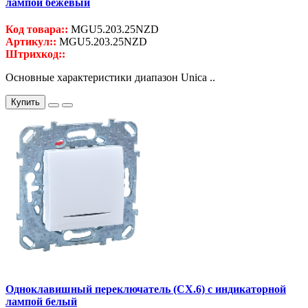
лампой бежевый
Код товара::
MGU5.203.25NZD
Артикул::
MGU5.203.25NZD
Штрихкод::
Основные характеристики диапазон Unica ..
Купить
Одноклавишный переключатель (СХ.6) с индикаторной
лампой белый