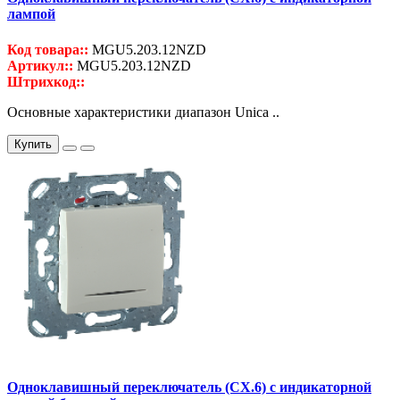
лампой
Код товара::
MGU5.203.12NZD
Артикул::
MGU5.203.12NZD
Штрихкод::
Основные характеристики диапазон Unica ..
Купить
Одноклавишный переключатель (СХ.6) с индикаторной