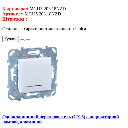
Код товара::
MGU5.203.18NZD
Артикул::
MGU5.203.18NZD
Штрихкод::
Основные характеристики диапазон Unica ..
Купить
Одноклавишный переключатель (СХ.6) с индикаторной
лампой, алюминий