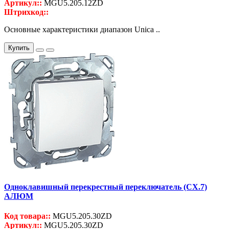
Артикул::
MGU5.205.12ZD
Штрихкод::
Основные характеристики диапазон Unica ..
Купить
Одноклавишный перекрестный переключатель (СХ.7)
АЛЮМ
Код товара::
MGU5.205.30ZD
Артикул::
MGU5.205.30ZD