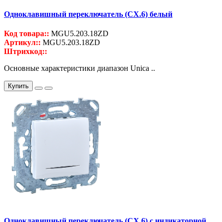
Одноклавишный переключатель (СХ.6) белый
Код товара::
MGU5.203.18ZD
Артикул::
MGU5.203.18ZD
Штрихкод::
Основные характеристики диапазон Unica ..
Купить
Одноклавишный переключатель (СХ.6) с индикаторной