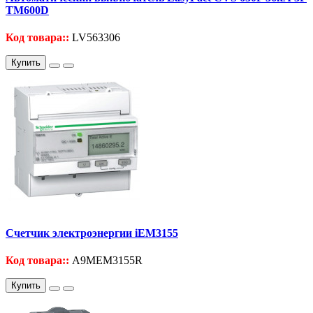
TM600D
Код товара::
LV563306
Купить
Счетчик электроэнергии iEM3155
Код товара::
A9MEM3155R
Купить