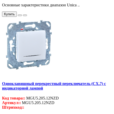
Основные характеристики диапазон Unica ..
Купить
Одноклавишный перекрестный переключатель (СХ.7) с
индикаторной лампой
Код товара::
MGU5.205.12NZD
Артикул::
MGU5.205.12NZD
Штрихкод::