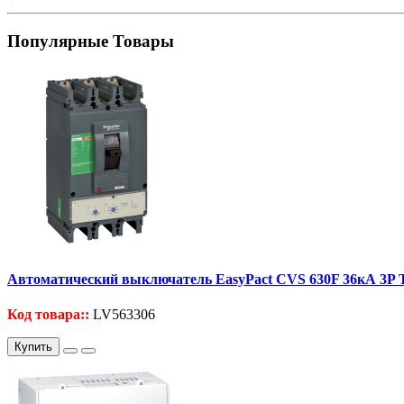
Популярные Товары
Автоматический выключатель EasyPact CVS 630F 36кА 3P
Код товара::
LV563306
Купить