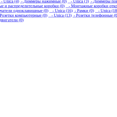
 Unica (4)
- Диммеры нажимные (0)
- Unica (3)
- Диммеры пов
е и распределительные коробки (0)
- Монтажные коробки откр
чатели одноклавишные (0)
- Unica (16)
- Рамки (0)
- Unica (18
 Розетки компьютерные (0)
- Unica (13)
- Розетки телефонные (0
двигатели (0)