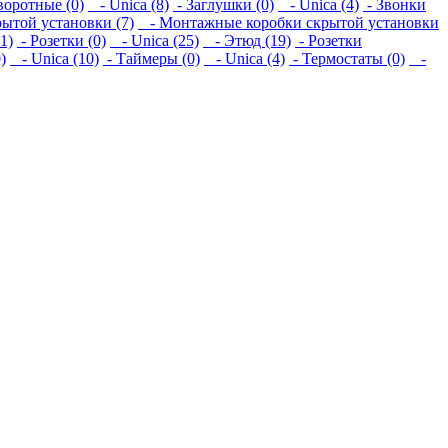
оротные (0)
- Unica (8)
- Заглушки (0)
- Unica (4)
- Звонки
ытой установки (7)
- Монтажные коробки скрытой установки
1)
- Розетки (0)
- Unica (25)
- Этюд (19)
- Розетки
)
- Unica (10)
- Таймеры (0)
- Unica (4)
- Термостаты (0)
-