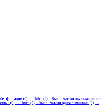
без фиксации (0)
- Unica (2)
- Выключатели двухклавишные
чные (0)
- Unica (7)
- Выключатели одноклавишные (0)
-