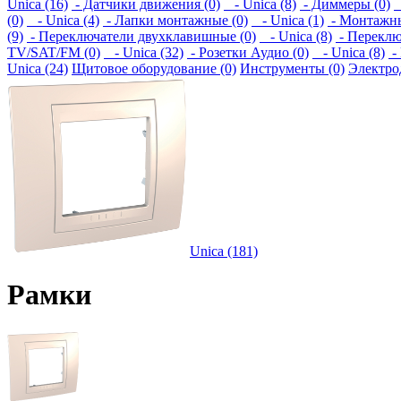
Unica (16)
- Датчики движения (0)
- Unica (8)
- Диммеры (0)
-
(0)
- Unica (4)
- Лапки монтажные (0)
- Unica (1)
- Монтажны
(9)
- Переключатели двухклавишные (0)
- Unica (8)
- Переклю
TV/SAT/FM (0)
- Unica (32)
- Розетки Аудио (0)
- Unica (8)
-
Unica (24)
Щитовое оборудование (0)
Инструменты (0)
Электро
Unica (181)
Рамки