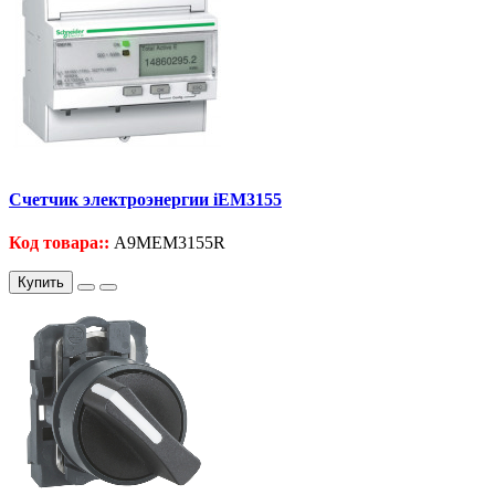
Счетчик электроэнергии iEM3155
Код товара::
A9MEM3155R
Купить