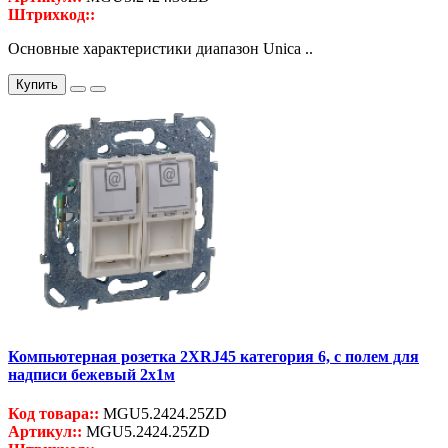
Штрихкод::
Основные характеристики диапазон Unica ..
Купить
Компьютерная розетка 2ХRJ45 категория 6, с полем для
надписи бежевый 2x1м
Код товара::
MGU5.2424.25ZD
Артикул::
MGU5.2424.25ZD