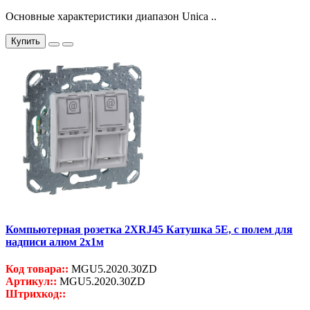
Основные характеристики диапазон Unica ..
Купить
Компьютерная розетка 2ХRJ45 Катушка 5Е, с полем для
надписи алюм 2x1м
Код товара::
MGU5.2020.30ZD
Артикул::
MGU5.2020.30ZD
Штрихкод::