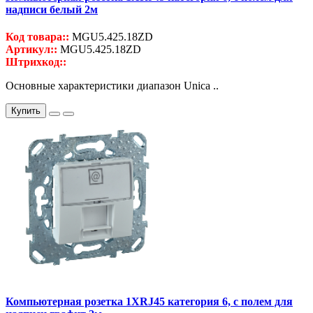
надписи белый 2м
Код товара::
MGU5.425.18ZD
Артикул::
MGU5.425.18ZD
Штрихкод::
Основные характеристики диапазон Unica ..
Купить
Компьютерная розетка 1ХRJ45 категория 6, с полем для