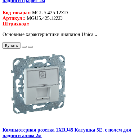
надписи графит 2м
Код товара::
MGU5.425.12ZD
Артикул::
MGU5.425.12ZD
Штрихкод::
Основные характеристики диапазон Unica ..
Купить
Компьютерная розетка 1ХRJ45 Катушка 5Е, с полем для
надписи алюм 2м