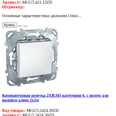
Артикул::
MGU5.421.12ZD
Штрихкод::
Основные характеристики диапазон Unica ..
Купить
Компьютерная розетка 2ХRJ45 категория 6, с полем для
надписи алюм 2x1м
Код товара::
MGU5.2424.30ZD
Артикул::
MGU5.2424.30ZD