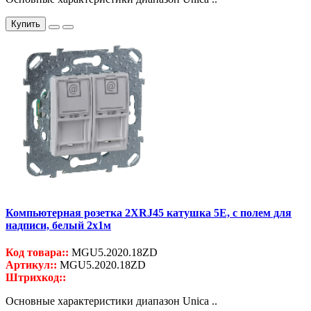
Купить
Компьютерная розетка 2ХRJ45 катушка 5Е, с полем для
надписи, белый 2x1м
Код товара::
MGU5.2020.18ZD
Артикул::
MGU5.2020.18ZD
Штрихкод::
Основные характеристики диапазон Unica ..