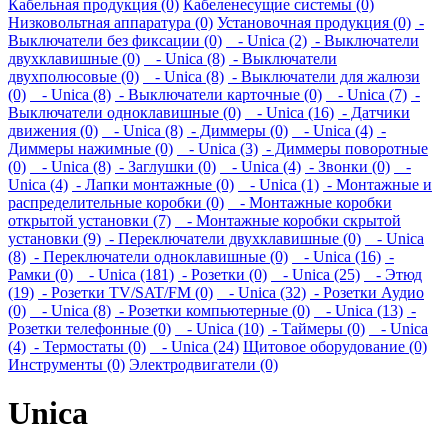
Кабельная продукция (0)
Кабеленесущие системы (0)
Низковольтная аппаратура (0)
Установочная продукция (0)
-
Выключатели без фиксации (0)
- Unica (2)
- Выключатели
двухклавишные (0)
- Unica (8)
- Выключатели
двухполюсовые (0)
- Unica (8)
- Выключатели для жалюзи
(0)
- Unica (8)
- Выключатели карточные (0)
- Unica (7)
-
Выключатели одноклавишные (0)
- Unica (16)
- Датчики
движения (0)
- Unica (8)
- Диммеры (0)
- Unica (4)
-
Диммеры нажимные (0)
- Unica (3)
- Диммеры поворотные
(0)
- Unica (8)
- Заглушки (0)
- Unica (4)
- Звонки (0)
-
Unica (4)
- Лапки монтажные (0)
- Unica (1)
- Монтажные и
распределительные коробки (0)
- Монтажные коробки
открытой установки (7)
- Монтажные коробки скрытой
установки (9)
- Переключатели двухклавишные (0)
- Unica
(8)
- Переключатели одноклавишные (0)
- Unica (16)
-
Рамки (0)
- Unica (181)
- Розетки (0)
- Unica (25)
- Этюд
(19)
- Розетки TV/SAT/FM (0)
- Unica (32)
- Розетки Аудио
(0)
- Unica (8)
- Розетки компьютерные (0)
- Unica (13)
-
Розетки телефонные (0)
- Unica (10)
- Таймеры (0)
- Unica
(4)
- Термостаты (0)
- Unica (24)
Щитовое оборудование (0)
Инструменты (0)
Электродвигатели (0)
Unica