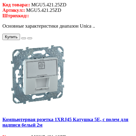
Код товара::
MGU5.421.25ZD
Артикул::
MGU5.421.25ZD
Штрихкод::
Основные характеристики диапазон Unica ..
Купить
Компьютерная розетка 1ХRJ45 Катушка 5Е, с полем для
надписи белый 2м