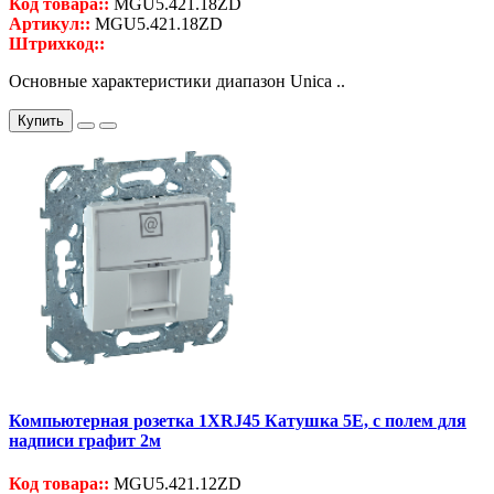
Код товара::
MGU5.421.18ZD
Артикул::
MGU5.421.18ZD
Штрихкод::
Основные характеристики диапазон Unica ..
Купить
Компьютерная розетка 1ХRJ45 Катушка 5Е, с полем для
надписи графит 2м
Код товара::
MGU5.421.12ZD