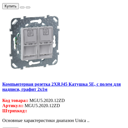
Купить
Компьютерная розетка 2ХRJ45 Катушка 5Е, с полем для
надписи, графит 2x1м
Код товара::
MGU5.2020.12ZD
Артикул::
MGU5.2020.12ZD
Штрихкод::
Основные характеристики диапазон Unica ..