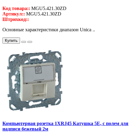
Код товара::
MGU5.421.30ZD
Артикул::
MGU5.421.30ZD
Штрихкод::
Основные характеристики диапазон Unica ..
Купить
Компьютерная розетка 1ХRJ45 Катушка 5Е, с полем для
надписи бежевый 2м