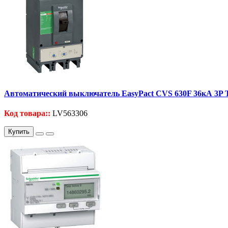
Автоматический выключатель EasyPact CVS 630F 36кА 3P
Код товара::
LV563306
Купить