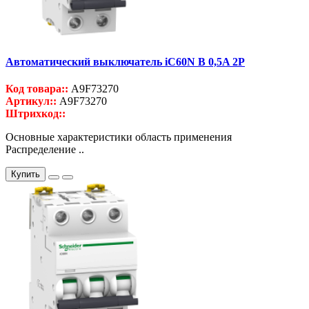
Автоматический выключатель iC60N B 0,5A 2P
Код товара::
A9F73270
Артикул::
A9F73270
Штрихкод::
Основные характеристики область применения
Распределение ..
Купить