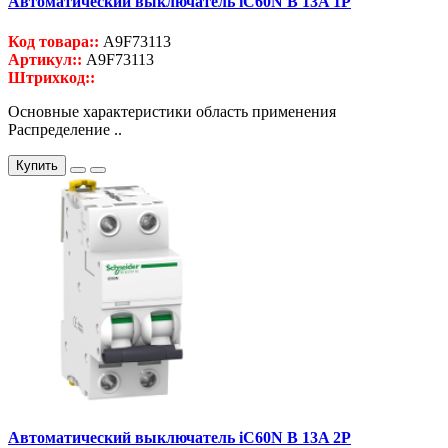
Автоматический выключатель iC60N B 13A 1P
Код товара::
A9F73113
Артикул::
A9F73113
Штрихкод::
Основные характеристики область применения
Распределение ..
Купить
Автоматический выключатель iC60N B 13A 2P