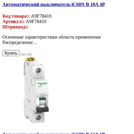
Автоматический выключатель iC60N B 10A 4P
Код товара::
A9F78410
Артикул::
A9F78410
Штрихкод::
Основные характеристики область применения
Распределение ..
Купить